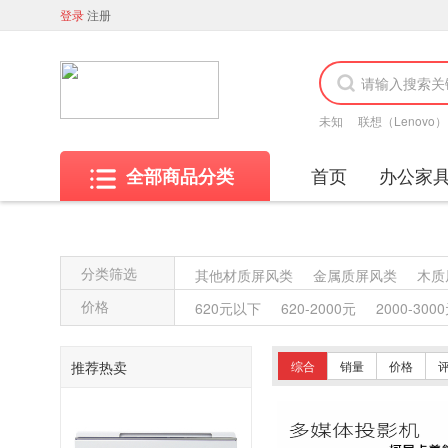
登录
注册
未知
联想（Lenovo）
首页
办公家
全部商品分类
分类筛选
其他材质屏风类
金属质屏风类
木质
其他沙发类
藤沙发类
竹制沙发类
价格
620元以下
620-2000元
2000-300
藤椅凳类
竹制椅凳类
塑料椅凳类
藤台、桌类
塑料台、桌类
木制台、
推荐热卖
综合
销量
价格
塑料床类
藤床类
竹制床类
塑料
复印纸
办公套件
数据库管理系统
其他视频会议系统设备
音视频矩阵