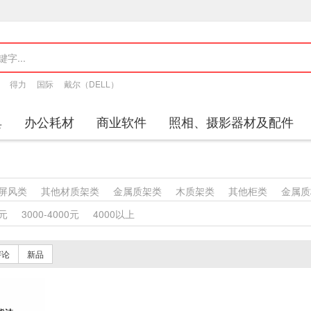
得力
国际
戴尔（DELL）
具
办公耗材
商业软件
照相、摄影器材及配件
屏风类
其他材质架类
金属质架类
木质架类
其他柜类
金属质
塑料沙发类
竹制、藤制等类似材料沙发类
木骨架沙发类
金属骨
0元
3000-4000元
4000以上
竹制、藤制等材料椅凳类
木骨架为主的椅凳类
金属骨架为主的椅
桌类
轻金属台、桌类
钢塑台、桌类
钢台、桌类
钢木台、桌类
评论
新品
床类
木制床类
轻金属床类
钢塑床类
钢木床类
色带
墨水盒
特殊照相机
专用照相机
静视频照相机
通用照相机
数字照相机
视频会议会议室终端
视频会议多点控制器
视频会议控制台
传真