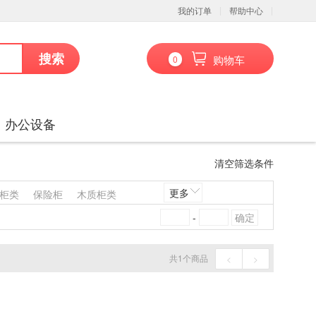
我的订单
帮助中心
搜索
购物车
0
办公设备
清空筛选条件
更多
柜类
保险柜
木质柜类
架沙发类
其他椅凳类
-
凳类
其他台、桌类
其他床类
藤床类
竹床类
共
1
个商品
<
>
喷墨盒
粉盒
鼓粉盒
镜头及器材
通用摄像机
通信设备
扫描仪
碎纸机