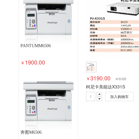
速印机
多功能一体机
投影幕
投
普通电视设备（电视机）
针式打印机
路由器
液晶显示器
平板式微型计算
PANTUMM6506
1900.00
￥
3190.00
￥
￥
0.00
柯尼卡美能达X331S
加入购物车
奔图M6506