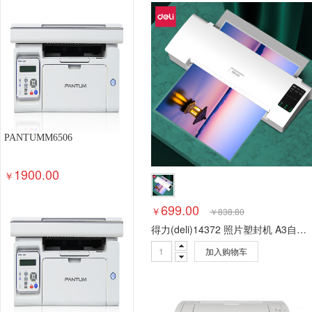
钢木台、桌类
其他床类
藤床类
竹床类
轻金属床类
钢塑床类
钢木床类
色带
墨
数据库管理系统
特殊照相机
专用照相机
静
通用摄像机
其他视频会议系统设备
音视频矩
视频会议控制台
传真通信设备
扫描仪
碎纸
复印机
热水器
洗衣机
空气净化设备
空
针式打印机
激光打印机
喷墨打印机
防火墙
PANTUMM6506
以太网交换机
路由器
液晶显示器
平板式微
1900.00
￥
699.00
￥
￥
838.80
得力(deli)14372 照片塑封机 A3自动进膜无需预热覆膜机 文件证书过胶压膜机 白色
加入购物车