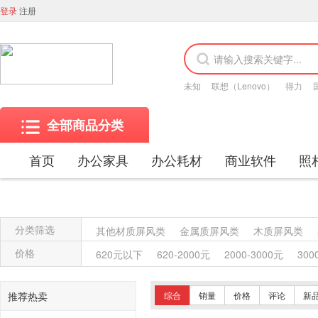
登录
注册
未知
联想（Lenovo）
得力
全部商品分类
首页
办公家具
办公耗材
商业软件
照
分类筛选
其他材质屏风类
金属质屏风类
木质屏风类
金属质柜类
保险柜
木质柜类
其他沙发类
价格
620元以下
620-2000元
2000-3000元
300
竹制、藤制等类似材料沙发类
木骨架沙发类
塑料椅凳类
竹制、藤制等材料椅凳类
木骨架
推荐热卖
综合
销量
价格
评论
新
藤台、桌类
塑料台、桌类
木制台、桌类
轻