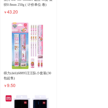
径0.8mm 250g ( 计价单位:卷)
43.20
￥
得力(deli)68895汪汪队小套装(30
包起售)
9.50
￥