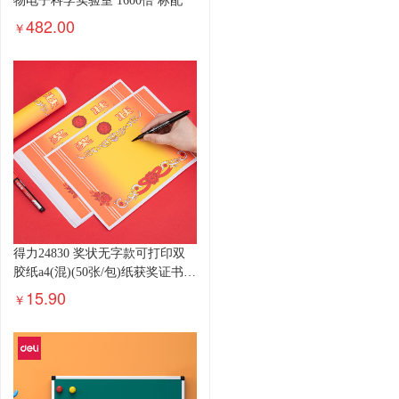
物电子科学实验室 1600倍 标配
482.00
￥
得力24830 奖状无字款可打印双
胶纸a4(混)(50张/包)纸获奖证书
中小学生表扬表彰奖状教师通
15.90
￥