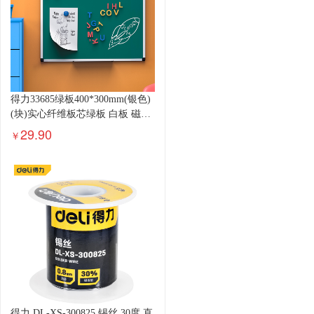
得力33685绿板400*300mm(银色)
(块)实心纤维板芯绿板 白板 磁性
办公教学会议小白板悬挂式写字
29.90
￥
板黑板白板
得力 DL-XS-300825 锡丝 30度 直