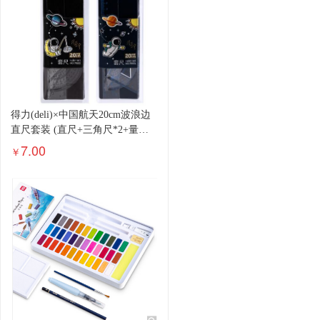
得力(deli)×中国航天20cm波浪边
直尺套装 (直尺+三角尺*2+量角
器)考试绘图文具套装 颜色随机
7.00
￥
79531